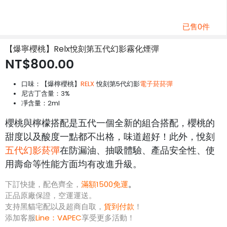
已售0件
【爆寧櫻桃】Relx悅刻第五代幻影霧化煙彈
NT$800.00
口味：【爆檸櫻桃】
RELX
悅刻第5代幻影
電子菸菸彈
尼古丁含量：3%
凈含量：2ml
櫻桃與檸檬搭配是五代一個全新的組合搭配，櫻桃的
甜度以及酸度一點都不出格，味道超好！此外，悅刻
五代幻影菸彈
在防漏油、抽吸體驗、產品安全性、使
用壽命等性能方面均有改進升級。
下訂快捷，配色齊全，
滿額1500免運
。
正品原廠保證，空運運送。
支持黑貓宅配以及超商自取，
貨到付款
！
添加客服
Line：
VAPEC
享受更多活動！