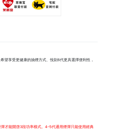
戒煙，還是希望享受更健康的抽煙方式、悅刻6代更具選擇便利性，
 Pro 2）煙彈才能開啓3段功率模式。4-5代通用煙彈只能使用經典