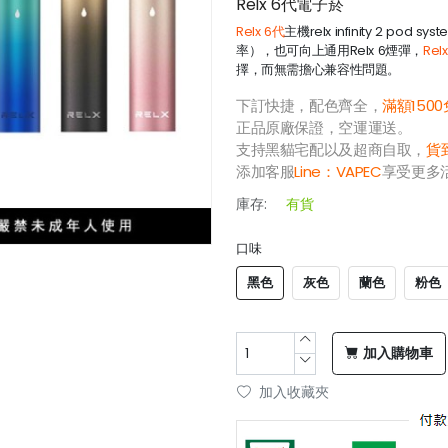
Relx 6代電子菸
Relx 6代
主機relx infinity 2 
率），也可向上通用Relx 6煙彈，
Rel
擇，而無需擔心兼容性問題。
下訂快捷，配色齊全，
滿額150
正品原廠保證，空運運送。
支持黑貓宅配以及超商自取，
貨
添加客服
Line：
VAPEC
享受更多
庫存:
有貨
口味
黑色
灰色
蘭色
粉色
加入購物車
加入收藏夾