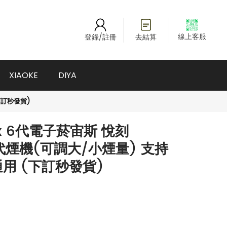
線上客服
登錄/註冊
去結算
XIAOKE
DIYA
(下訂秒發貨)
x 6代電子菸宙斯 悅刻
o 2六代煙機(可調大/小煙量) 支持
彈通用 (下訂秒發貨)