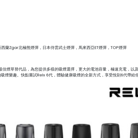
煙彈, 新西蘭Zgar北極熊煙彈，日本侍雲武士煙彈，馬來西亞ET煙彈，TOP煙彈
ystem是現在台灣人的最佳煙草替代品，為您提供多樣的吸煙選擇，更大的電池容量，極
的吸煙樂趣。快點嘗試Relx 6代，體驗健康吸煙的全新方式，享受悅刻6代帶