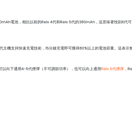
em擁有更大的440mAh電池，相比以前的Relx 4代和Relx 5代的380mAh，這
刻6代主機支持快速充電技術，15分鐘充電即可獲得80%以上的電池容量。這表
支持多種煙彈，可以向下通用4-5代煙彈（不可調節功率），也可以向上通用
Relx 6代煙彈
，R