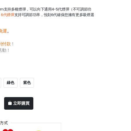
pod system支持多種煙彈，可以向下通用4-5代煙彈（不可調節功
x 6代煙彈
支持可調節功率，悅刻6代確保您擁有更多吸煙選
0免運
。
到付款
！
活動！
綠色
紫色
立即購買