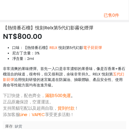
已售0件
【熱情番石榴】悅刻Relx第5代幻影霧化煙彈
NT$800.00
口味：【熱情番石榴】
RELX
悅刻第5代幻影
電子菸菸彈
尼古丁含量：3%
凈含量：2ml
非常清爽的果味煙彈。首先一入口是非常濃郁的果香味，像是百香果+番石
榴混合的味道，很奇特，但又很和諧，余味非常持久。RELX 悅刻第
五代幻
影菸彈
沿用悅刻研發的迷宮氣道在防漏油、抽吸體驗、產品安全性、使用
壽命等性能方面均有改進升級。
下訂快捷，配色齊全，
滿額1500免運
。
正品原廠保證，空運運送。
支持黑貓宅配以及超商自取，
貨到付款
！
添加客服
Line：
VAPEC
享受更多活動！
庫存:
缺貨