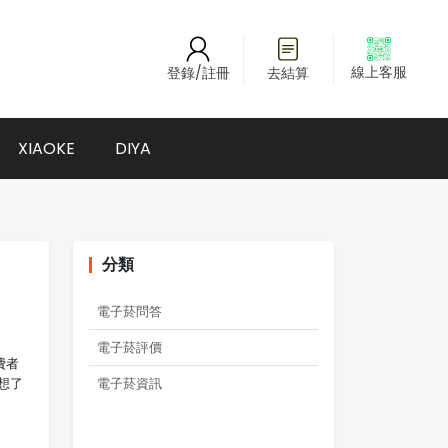
線上客服
登錄/註冊
去結算
XIAOKE
DIYA
分類
電子菸問答
電子菸評價
費者
電子菸資訊
想了