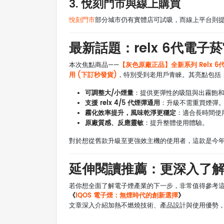
3. 悅刻門市與線上購買
悅刻門市
部分城市仍有實體店可試吸，而線上平台則
最新話題：relx 6代電子菸宙斯
【灰色原廠正品】全新系列 Relx 6代電
本次焦點商品——
用 (下訂秒發貨)
，特別受到老用戶青睞。其亮點包括
可調整大/小煙量
：提供更彈性的吸阻與出霧飽
支援 relx 4/5 代煙彈通用
：升級不需重買煙彈
霧化效率提升，風味乾淨更穩定
：適合長時間使
原廠質感、反應靈敏
：提升整體使用體驗。
對於想從舊款升級至更強效主機的使用者，這款是今
延伸閱讀推薦：更深入了
若你想全面了解電子煙產業的下一步，非常值得參考
《
IQOS 電子煙：無煙時代的創新選擇
》
文章深入介紹加熱不燃燒技術、產品設計與使用優勢