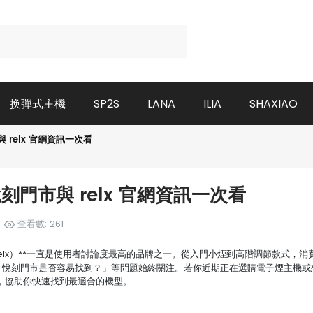
换彈式主機
SP2S
LANA
ILIA
SHAXIAO
relx 官網資訊一次看
門市與 relx 官網資訊一次看
查看數: 261
relx）**一直是使用者討論度最高的品牌之一。從入門小煙到高階調節款式，消
挑？悅刻門市是否容易找到？」等問題始終關注。若你近期正在選購電子煙主機或
訊，協助你快速找到最適合的機型。