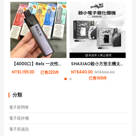
【4000口】Relx 一次性拋棄式電子菸 全新現貨
SHAXIAO殺小方形主機太極主機方形霧化桿
NT$1,199.00
NT$440.00
NT
已售223件
NT$560.00
已售169件
分類
電子菸問答
電子菸評價
電子菸資訊