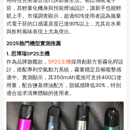
用特性完美適合現代快節奏生活。相比傳統電子
菸，其輕量化機身與預裝煙油設計，讓新手也能輕
鬆上手。市場調查顯示，超過60%使用者認為拋棄
式電子菸的口感還原度已達90%以上，尤其在水果
與飲料風味表現上尤為突出。
2025熱門機型實測推薦
1. 思博瑞SP2S主機
作為品牌旗艦款，
SP2S主機
採用創新方形霧化桿設
計，搭配專利空氣動力系統，霧量穩定且喉嚨擊感
適中。實測顯示，其350mAh電池可支持400口使
用量，配合鹽基煙油配方，甜膩感降低30%，特別
適合追求清爽體驗的使用者。