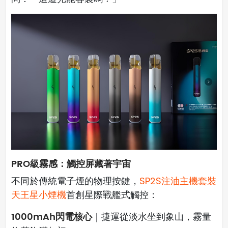
PRO級霧感：觸控屏藏著宇宙
不同於傳統電子煙的物理按鍵，
SP2S注油主機套裝
天王星小煙機
首創星際戰艦式觸控：
1000mAh閃電核心
｜捷運從淡水坐到象山，霧量