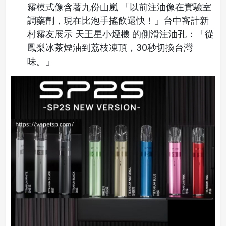
霧模式像含著九份山嵐 「以前注油像在實驗室
調藥劑，現在比泡手搖飲還快！」台中審計新
村霧友展示 天王星小煙機 的側滑注油孔：「從
鳳梨冰茶煙油到荔枝凍頂，30秒切換台灣
味。」