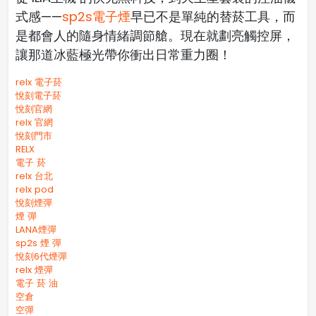
式感——
sp2s電子煙
早已不是單純的替菸工具，而
是都會人的隨身情緒調節艙。現在就劃亮觸控屏，
讓那道冰藍極光帶你衝出日常重力圈！
relx 電子菸
悅刻電子菸
悅刻官網
relx 官網
悅刻門市
RELX
電子 菸
relx 台北
relx pod
悅刻煙彈
煙 彈
LANA煙彈
sp2s 煙 彈​
悅刻6代煙彈
relx 煙彈
電子 菸 油
空倉
空彈