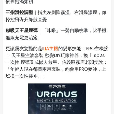
依舊飽滿如初
三指滑控調壓
｜指尖左劃降霧溫、右滑爆濃煙，像
操控飛碟升降般直覺
磁吸天王星煙彈
｜「咔嗒」一聲自動校準，比手機
無線充電更治癒
更讓霧友驚豔的是
ILIA主機
的變形技能：PRO主機接
上 天王星注油套裝 秒變DIY玩家神器，換上 sp2s
一次性 煙彈又成懶人救星。信義區霧店老闆笑說：
「年輕人現在都買兩用套裝，約會用PRO耍帥，上
班換一次性裝乖。」