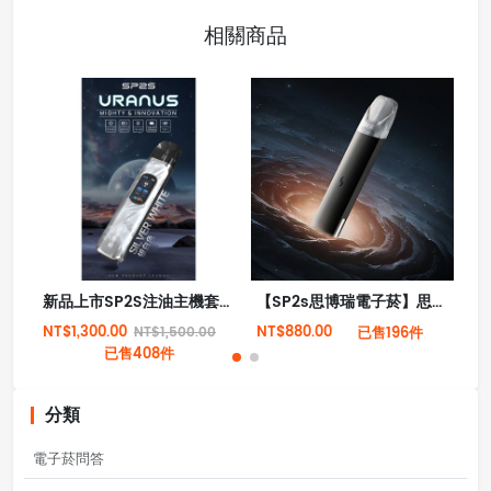
相關商品
新品上市SP2S注油主機套裝 天王星小煙機 多檔調節 高功率電子主機
【SP2s思博瑞電子菸】思博瑞 SP2 PRO 主機
NT$1,300.00
NT$880.00
NT
NT$1,500.00
已售196件
已售408件
分類
電子菸問答