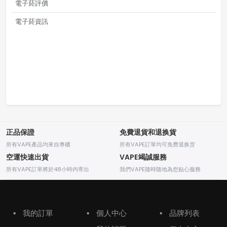
電子菸評價
電子菸資訊
正品保證
免費退貨和退换貨
所有VAPE產品均來自專櫃
所有VAPE訂單均可免费退换货
空運快速出貨
VAPE竭誠服務
所有VAPE訂單將於48小時内寄出
我們VAPE随時随地為您贴心服務
▪
我的訂單
▪
個人中心
▪
品牌列表