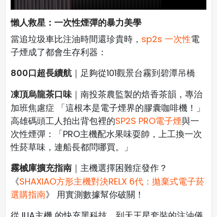
懶人救星：一次性煙彈的暴力美學
當追垃圾車比注油時間還珍貴時，
sp2s 一次性
電
子煙成了都會生存利器：
800口超長續航
｜足夠從101觀景台霧到碧潭吊橋
凍頂烏龍茶口味
｜南投茶農監製的焙香茶韻，專治
加班焦慮症 「這根本是電子煙界的膠囊咖啡機！」
高雄碼頭工人拍出背包裡的
SP2S PRO電子煙
與一
次性煙彈：「PRO主機配水果味耍帥，上工換一次
性菸草味，連船長都問哪買。」
霧械庫擴充指南
｜主機選擇困難症發作？
《
SHAXIAO方形主機對決RELX 6代：拋棄式電子菸
選購指南
》 用實測數據幫你破關！
從 ILIA主機 的快充黑科技，到天王星套裝的注油儀