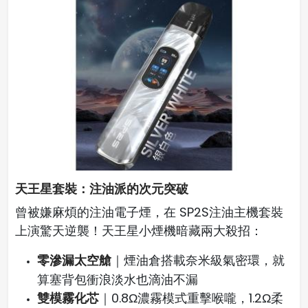
天王星套裝：注油派的次元突破
曾被嫌麻煩的注油電子煙，在 SP2S注油主機套裝
上演驚天逆襲！天王星小煙機暗藏兩大殺招：
零滲漏太空艙
｜煙油倉搭載奈米級氣密環，就
算塞背包衝浪淡水也滴油不漏
雙模霧化芯
｜0.8Ω濃霧模式重擊喉嚨，1.2Ω柔