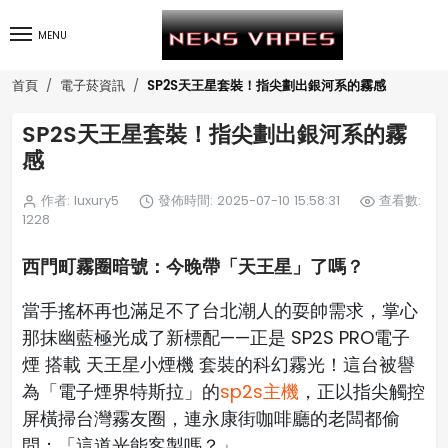
MENU
SP2S天王星套裝！指尖劃出銀河系的霧感
首頁
電子菸資訊
SP2S天王星套裝！指尖劃出銀河系的霧
感
作者: luxury5
發佈時間: 2025-07-10 15:58:31
查看數:
1228
西門町霧圈暗號：今晚帶「天王星」了嗎？
當手搖杯再也滿足不了台北潮人的耍帥需求，掌心
那抹幽藍極光成了新標配——正是 SP2S PRO電子
煙 搭載 天王星小煙機 套裝的科幻霧光！這台被譽
為「電子煙界特斯拉」的
sp2s主機
，正以指尖觸控
屏橫掃台灣霧友圈，連永康街咖啡廳的老闆都偷
問：「這道光能客製嗎？」