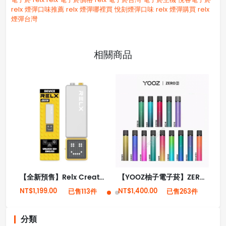
relx 煙彈口味推薦
relx 煙彈哪裡買
悅刻煙彈口味
relx 煙彈購買
relx
煙彈台灣
相關商品
【全新預售】Relx Creator 積木系列 18000puffs 烟桿
【YOOZ柚子電子菸】ZERO 2代霧化器桿主機 多種顏色 大量現貨
NT$1,199.00
NT$1,400.00
NT
已售113件
已售263件
分類