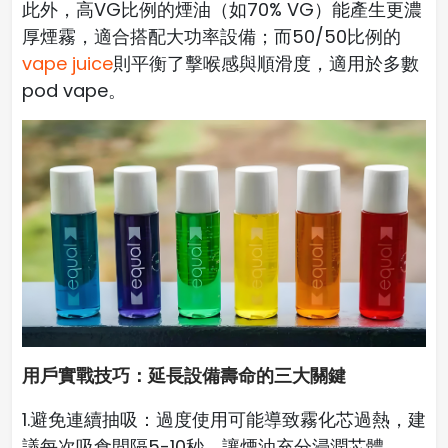
此外，高VG比例的煙油（如70% VG）能產生更濃
厚煙霧，適合搭配大功率設備；而50/50比例的
vape juice
則平衡了擊喉感與順滑度，適用於多數
pod vape。
用戶實戰技巧：延長設備壽命的三大關鍵
1.避免連續抽吸：過度使用可能導致霧化芯過熱，建
議每次吸食間隔5-10秒，讓煙油充分浸潤芯體。