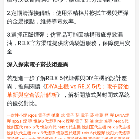
2.定期清潔接觸點：使用酒精棉片擦拭主機與煙彈
的金屬接點，維持導電效率。
3.選擇正版煙彈：仿冒品可能因結構瑕疵導致漏
油，RELX官方渠道提供防偽驗證服務，保障使用安
全。
深入探索電子菸技術差異
若想進一步了解RELX 5代煙彈與DIY主機的設計差
異，推薦閱讀《
DIYA主機 vs RELX 5代：電子菸油
革新與空倉設計解析
》，解析開放式與封閉式系統
的優劣對比。
一次性小煙
iqos 電子煙​
拋棄 式 電子 菸​
電子 菸 推薦
煙 彈
LANA煙
彈
sp2s 煙 彈​
悅刻6代煙彈
relx 煙彈
電子 菸 油
空倉
空彈
relx 5代
悅刻五代
relx 6代
悅刻六代
relx 5代主機
悅刻五代主機
relx 6代主機
悅刻六代主機
relx 5代煙彈
悅刻五代煙彈
relx 6代煙彈
悅刻六代煙彈
電子菸 relx
relx 電子菸價格
relx 電子菸台灣
電子菸主機
悅客電子菸