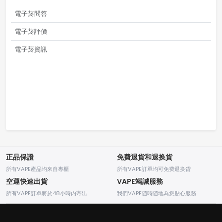
電子菸問答
電子菸評價
電子菸資訊
正品保證
免費退貨和退换貨
所有VAPE產品均來自專櫃
所有VAPE訂單均可免费退换货
空運快速出貨
VAPE竭誠服務
所有VAPE訂單將於48小時内寄出
我們VAPE随時随地為您贴心服務