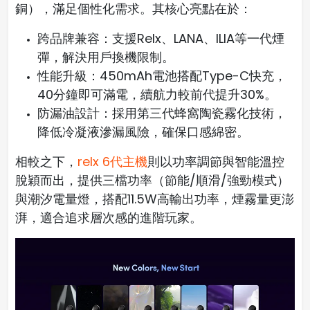
銅），滿足個性化需求。其核心亮點在於：
跨品牌兼容：支援Relx、LANA、ILIA等一代煙
彈，解決用戶換機限制。
性能升級：450mAh電池搭配Type-C快充，
40分鐘即可滿電，續航力較前代提升30%。
防漏油設計：採用第三代蜂窩陶瓷霧化技術，
降低冷凝液滲漏風險，確保口感綿密。
相較之下，
relx 6代主機
則以功率調節與智能溫控
脫穎而出，提供三檔功率（節能/順滑/強勁模式）
與潮汐電量燈，搭配11.5W高輸出功率，煙霧量更澎
湃，適合追求層次感的進階玩家。