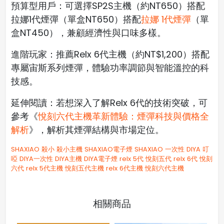
預算型用戶：可選擇SP2S主機（約NT650）搭配
拉娜1代煙彈（單盒NT650）搭配
拉娜 1代煙彈
（單
盒NT450），兼顧經濟性與口味多樣。
進階玩家：推薦Relx 6代主機（約NT$1,200）搭配
專屬宙斯系列煙彈，體驗功率調節與智能溫控的科
技感。
延伸閱讀：若想深入了解Relx 6代的技術突破，可
參考《
悅刻六代主機革新體驗：煙彈科技與價格全
解析
》，解析其煙彈結構與市場定位。
SHAXIAO
殺小
殺小主機
SHAXIAO電子煙
SHAXIAO 一次性
DIYA
叮
啞
DIYA一次性
DIYA主機
DIYA電子煙
relx 5代
悅刻五代
relx 6代
悅刻
六代
relx 5代主機
悅刻五代主機
relx 6代主機
悅刻六代主機
相關商品