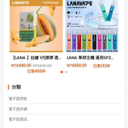
【LANA 】拉娜 1代煙彈 透明煙彈 | RELX 1代電子煙機通用 | 極度薄荷感
LANA 單桿主機 通用SP2、RELX一代 皮革主機 電子煙主機
NT$480.00
NT$650.00
NT
NT$630.00
已售133件
已售483件
分類
電子菸問答
電子菸評價
電子菸資訊