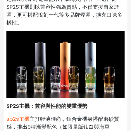
SP2S主機則以兼容性強為賣點，不僅支援自家煙
彈，更可搭配悅刻一代等多品牌煙彈，擴充口味多
樣性。
SP2S主機：兼容與性能的雙重優勢
sp2s主機
主打輕薄時尚，鋁合金機身搭配磨砂質
感，推出9種漸變配色（如限量版鈦白與海軍