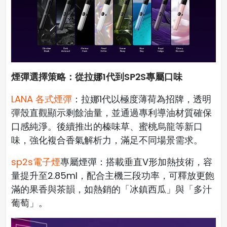
煙彈選擇策略：從拉娜1代到SP2S專屬口味
LANA 各式煙彈
：拉娜1代以極度薄荷為招牌，透明
彈殼直觀顯示剩餘油量，並通過專利導油材質確保
口感純淨。後續推出的榛味草、蜜桃烏龍等新口
味，強化複合香氣解析力，滿足不同場景需求。
sp2s電子煙
專屬煙彈：搭載垂直V形加熱技術，容
量提升至2.85ml，配合主機三段功率，可釋放更飽
滿的果香與茶韻，如熱銷的「冰鎮西瓜」與「多汁
葡萄」。