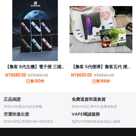
【梟客 6代主機】電子煙 三檔可調節 | 可通用五代六代煙彈 | 智能兒童鎖 | 台灣現貨
【梟客 5代煙彈】梟客五代 煙彈L通用悅刻Relx 6代 ILIA五代 市場所有五代六代
NT$680.00
NT$630.00
NT$860.00
NT$860.00
已售150件
已售166件
正品保證
免費退貨和退换貨
所有VAPE產品均來自專櫃
所有VAPE訂單均可免费退换货
空運快速出貨
VAPE竭誠服務
所有VAPE訂單將於48小時内寄出
我們VAPE随時随地為您贴心服務