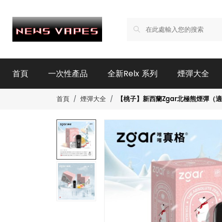
首頁
一次性產品
全新Relx 系列
煙彈大全
【桃子】新西蘭Zgar北極熊煙彈（適配
首頁
煙彈大全