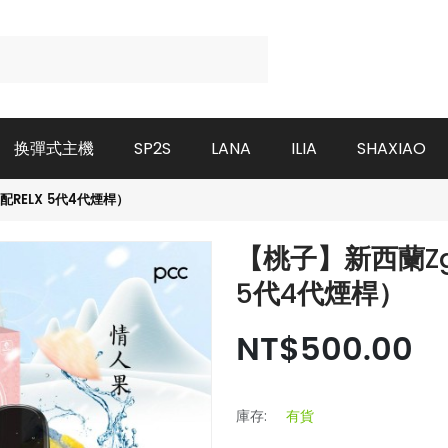
换彈式主機
SP2S
LANA
ILIA
SHAXIAO
RELX 5代4代煙桿）
【桃子】新西蘭Zg
5代4代煙桿）
NT$500.00
庫存:
有貨