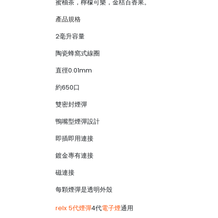
蜜柚茶，檸檬可樂，金桔百香果。
產品規格
2毫升容量
陶瓷蜂窩式線圈
直徑0.01mm
約650口
雙密封煙彈
鴨嘴型煙彈設計
即插即用連接
鍍金專有連接
磁連接
每顆煙彈是透明外殼
relx 5代煙彈
4代
電子煙
通用